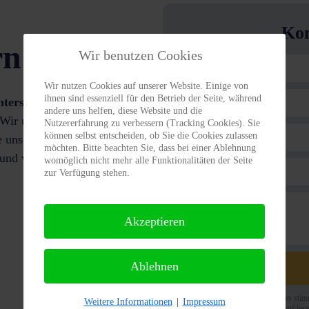
Kon
rn!
Wir benutzen Cookies
Wir nutzen Cookies auf unserer Website. Einige von
ihnen sind essenziell für den Betrieb der Seite, während
nterstützung bei der
andere uns helfen, diese Website und die
Wir unterstützen Sie
Nutzererfahrung zu verbessern (Tracking Cookies). Sie
können selbst entscheiden, ob Sie die Cookies zulassen
 unser Kontaktformular,
möchten. Bitte beachten Sie, dass bei einer Ablehnung
 und vereinbaren Sie einen
womöglich nicht mehr alle Funktionalitäten der Seite
zur Verfügung stehen.
Akzeptieren
Ablehnen
Datenschutz
*
Mit Absenden des Formulares stimm
Weitere Informationen
|
Impressum
Datenschutz und dem Widerruf lese