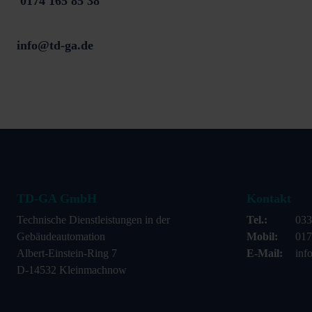
0174 165 85 38
info@td-ga.de
TD-GA GmbH
Kontakt
Technische Dienstleistungen in der
Tel.:
033
Gebäudeautomation
Mobil:
017
Albert-Einstein-Ring 7
E-Mail:
inf
D-14532 Kleinmachnow