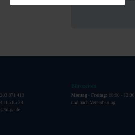
Bürozeiten
203 871 410
Montag - Freitag:
08:00 - 12:0
4 165 85 38
und nach Vereinbarung
o@td-ga.de